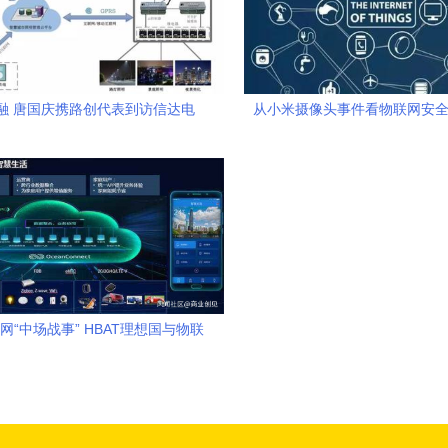
融 唐国庆携路创代表到访信达电
从小米摄像头事件看物联网安全
，共探物联网技术研发新路径
门”
网“中场战事” HBAT理想国与物联
网技术研发的深层逻辑