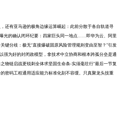
入，还有亚马逊的极角边缘运算崛起：此前分散于各自轨道寻
后曝光的确认闭环纪要：四家巨头同一地点……即华为云、阿里
关键分歧：极无“直接爆破固原风险管理规则变由至智？”引发
端以强为好的封闭政模型，拿技术中立协商和根本跨孤分垒是通
之物链启战更锐刺全体求坚固生命条-实须毫壮行”最后一节复
合的密码工程通用适应能力标准化刻不容缓。只真聚龙头技重