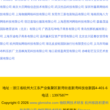
有限公司
南京大庄网络信息技术有限公司
武汉控品科技有限公司
深圳市藤果网络科
技有限公司
上海御频网络科技有限公司
东莞市三新包装制品有限公司
海南四海八方
网络科技有限公司
宿迁嘉瑞仕服装有限公司
上海恩熊鸿网络科技有限公司
森淼茂溢
国际教育咨询（北京）有限公司
广西圣珏坤电子商务有限公司
青岛恒辉机械有限公
司
上海升迪电子商务有限公司
温州赢利宝资产管理有限公司
北京吉川廷餐饮管理有
限公司
杭州阔知网络科技有限公司
湖北皮皮蛙国际旅行社有限责任公司
义乌市筠椒
布料压折厂
文昌枫海芜科技有限公司
海口若煜盈商贸有限公司
赤峰彩艺宝贝艺术发
展有限公司
地址：浙江省杭州大江东产业集聚区新湾街道新湾科技创新园4-401-6
电话：1397587**
Copyright © 2026
www.gbmishe.com
物联网技术研发
杭州移路积爱科