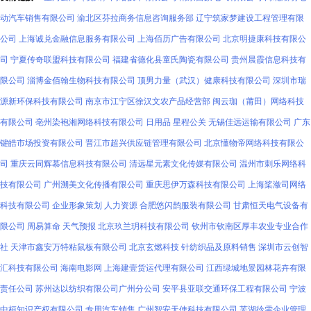
动汽车销售有限公司
渝北区芬拉商务信息咨询服务部
辽宁筑家梦建设工程管理有限
公司
上海诚兑金融信息服务有限公司
上海佰历广告有限公司
北京明捷康科技有限公
司
宁夏传奇联盟科技有限公司
福建省德化县童氏陶瓷有限公司
贵州晨霞信息科技有
限公司
淄博金佰翰生物科技有限公司
顶男力量（武汉）健康科技有限公司
深圳市瑞
源新环保科技有限公司
南京市江宁区徐汉文农产品经营部
闽云珈（莆田）网络科技
有限公司
亳州染袍湘网络科技有限公司
日用品
星程公关
无锡佳远运输有限公司
广东
键皓市场投资有限公司
晋江市超兴供应链管理有限公司
北京懂物帝网络科技有限公
司
重庆云同辉慕信息科技有限公司
清远星元素文化传媒有限公司
温州市刺乐网络科
技有限公司
广州溯美文化传播有限公司
重庆思伊万森科技有限公司
上海桨潋司网络
科技有限公司
企业形象策划
人力资源
合肥悠闪鹊服装有限公司
甘肃恒天电气设备有
限公司
周易算命
天气预报
北京玖兰玥科技有限公司
钦州市钦南区厚丰农业专业合作
社
天津市鑫安万特粘鼠板有限公司
北京玄燃科技
针纺织品及原料销售
深圳市云创智
汇科技有限公司
海南电影网
上海建壹货运代理有限公司
江西绿城地景园林花卉有限
责任公司
苏州达以纺织有限公司广州分公司
安平县亚联交通环保工程有限公司
宁波
中桓知识产权有限公司
专用汽车销售
广州智安天使科技有限公司
芜湖彾雯企业管理