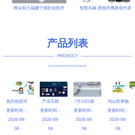
唯众助力福建宁德职业技术
智慧共融 唐国庆携路创代表
学院物联网专业实训基地正
到访信达电通，共探物联网
式交付，深化产教融合助推
技术研发新路径
技术研发
产品列表
PRODUCT
----------------
热烈祝贺司
产业互联
7月10日蓉
鸿山世界物
南物联成为
更新时间：
更新时间：
网“中场战
更新时间：
城盛启 电
更新时间：
联网大赛
中山首家物
2026-08-
事” HBAT
2026-08-
子信息产业
2026-08-
托普云农深
2026-08-
联网行业贯
06
理想国与物
06
峰会聚焦物
06
耕现代农业
06