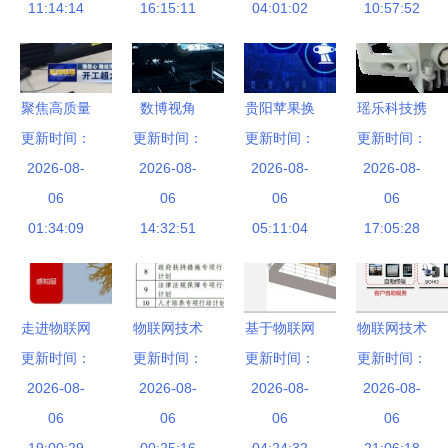
11:14:14
标企业
联网技术研
16:15:11
联网技术新
04:01:02
的物联网技
10:57:52
发的深层逻
未来
术实践
辑
聚焦高质量
数博视角
贵阳苹果换
瑶乐科技携
发展，山推
更新时间：
探寻先河环
更新时间：
电池预约与
更新时间：
物联网创新
更新时间：
为山东省重
2026-08-
2026-08-
保物联
2025年全
2026-08-
2026-08-
产品亮相
点项目建设
06
网“未来环
06
球工业物联
06
2019深圳
06
加速度！
01:34:09
保”新范式
14:32:51
网展望 技
05:11:04
物联网展
17:05:28
术研发驱动
的万亿市场
走进物联网
物联网技术
基于物联网
物联网技术
更新时间：
技术大咖
研发专项行
更新时间：
技术的智慧
更新时间：
研发驱动下
更新时间：
解码副中心
2026-08-
动计划 开
2026-08-
园区解决方
2026-08-
的智慧园区
2026-08-
首家科创板
06
启智能互联
06
案 核心技
06
解决方案
06