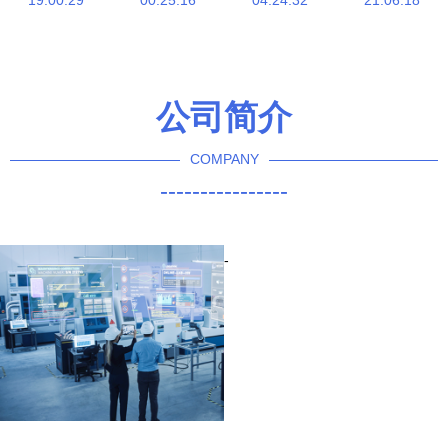
企业的上下
19:00:29
00:25:16
新篇章
术研发与创
04:24:32
21:06:18
求索与大道
新应用
至简
公司简介
COMPANY
----------------
-