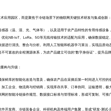
技术应用园区，而是聚焦于冷链场景下的物联网关键技术研发与集成创新
传感器（温、湿、光、气体等），以及适用于农产品特性的专用传感设备
化NB-IoT、LoRa、5G等无线传输技术的适配与应用，确保数据稳
数据进行清洗、整合与分析。利用人工智能和机器学习算法，实现品质动
不可篡改的全程溯源体系，为农产品建立可信的“数字身份证”，提升品
的重构与升级：
藏保鲜库的智能化改造与普及，确保农产品在采摘后第一时间进入可控的
、加工企业、物流商与经销商，实现库存共享、订单协同、运输透明，极
网的智能冷链操作规范、数据接口标准与管理标准，形成可复制、可推广的
件开发商、冷链装备企业、科研机构及终端用户集聚，形成“研发-测试-