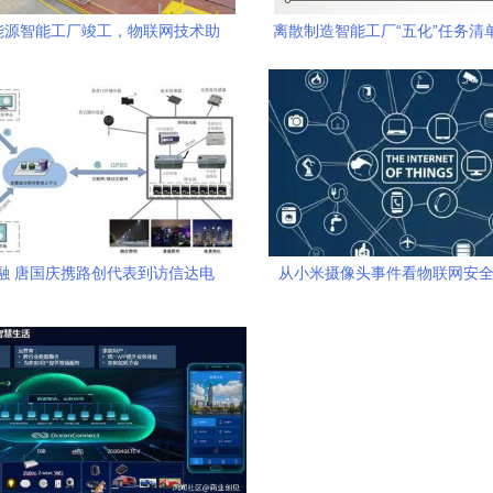
能源智能工厂竣工，物联网技术助
离散制造智能工厂“五化”任务清
力Aion S于4月下线
技术研发的深度赋能
融 唐国庆携路创代表到访信达电
从小米摄像头事件看物联网安全
，共探物联网技术研发新路径
门”