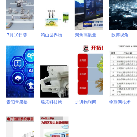
7月10日蓉
鸿山世界物
聚焦高质量
数博视角
城盛启 电
联网大赛
发展，山推
探寻先河环
子信息产业
托普云农深
为山东省重
保物联
峰会聚焦物
耕现代农业
点项目建设
网“未来环
联网技术新
的物联网技
加速度！
保”新范式
未来
术实践
贵阳苹果换
瑶乐科技携
走进物联网
物联网技术
电池预约与
物联网创新
技术大咖
研发专项行
2025年全
产品亮相
解码副中心
动计划 开
球工业物联
2019深圳
首家科创板
启智能互联