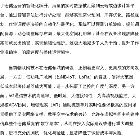
了仓储运营的智能化跃升。海量的实时数据被汇聚到云端或边缘计算平
台，通过智能算法进行分析处理，能够实现需求预测、库存优化、路径规
划、作业调度等决策的自动化与最优化。系统可以预测订单波峰，提前调
配资源；动态调整库存布局，最大化空间利用率；甚至在设备出现故障征
兆前就发出预警，实现预测性维护。这极大地减少了人为干预，提升了作
业准确性、响应速度与整体运营韧性。
当前物联网技术在仓储领域的研发，正朝着更深入、更集成的方向发
展。一方面，低功耗广域网（如NB-IoT、LoRa）的普及，使得大范围、
低成本部署传感器成为可能，进一步拓展了监控的广度与深度。另一方
面，5G通信技术的高速率、低时延、大连接特性，为高清视频监控、大
规模AGV协同、增强现实（AR）辅助拣选等对实时性要求极高的应用场
景提供了坚实网络支撑。数字孪生技术的兴起，允许在虚拟空间中构建并
仿真整个仓储系统的“数字副本”，从而在投入实际建设或进行重大调整
前，进行充分的测试、优化与验证，显著降低了试错成本与风险。